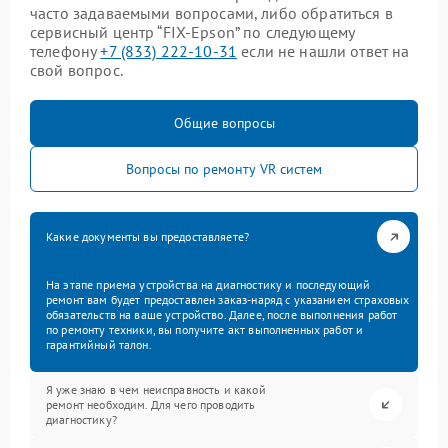
часто задаваемыми вопросами, либо обратиться в
сервисный центр “FIX-Epson” по следующему
телефону
+7 (833) 222-10-31
если не нашли ответ на
свой вопрос.
Общие вопросы
Вопросы по ремонту VR систем
Какие документы вы предоставляете?
На этапе приема устройства на диагностику и последующий
ремонт вам будет предоставлен заказ-наряд с указанием страховых
обязательств на ваше устройство. Далее, после выполнения работ
по ремонту техники, вы получите акт выполненных работ и
гарантийный талон.
Я уже знаю в чем неисправность и какой
ремонт необходим. Для чего проводить
диагностику?