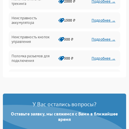
Механические повреждения
2000 ₽
Подробнее →
трекинга
Оптика
Неисправность
1500 ₽
Подробнее →
аккумулятора
Механика
Неисправность кнопок
500 ₽
Подробнее →
управления
Поломка разъемов для
500 ₽
Подробнее →
подключения
Неисправность системы
1000 ₽
Подробнее →
звука
Повреждение проводов
500 ₽
Подробнее →
У Вас остались вопросы?
Неисправность системы
1000 ₽
Подробнее →
защиты от перегрузок
Оставьте заявку, мы свяжемся с Вами в ближайшее
время
Поломка системы