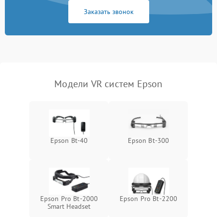
автоматического
1000 ₽
Подробнее →
Заказать звонок
отключения
Неисправность системы
защиты от короткого
1000 ₽
Подробнее →
замыкания
Повреждение системы
1000 ₽
Подробнее →
Модели VR систем Epson
защиты от перегрева
Неисправность системы
защиты от
1000 ₽
Подробнее →
перенапряжения
Epson Bt-40
Epson Bt-300
Неисправность системы
1000 ₽
Подробнее →
защиты от замыкания
Повреждение системы
1000 ₽
Подробнее →
защиты от перегрузок
Epson Pro Bt-2000
Epson Pro Bt-2200
Smart Headset
Неисправность системы
1000 ₽
Подробнее →