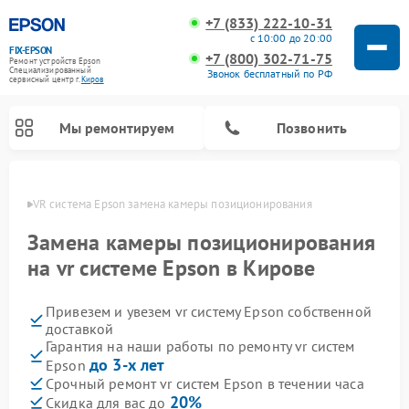
+7 (833) 222-10-31
с 10:00 до 20:00
FIX-EPSON
+7 (800) 302-71-75
Ремонт устройств Epson
Специализированный
Звонок бесплатный по РФ
cервисный центр г.
Киров
Мы ремонтируем
Позвонить
ирове
VR система Epson замена камеры позиционирования
Замена камеры позиционирования
на vr системе Epson в Кирове
Привезем и увезем vr систему Epson собственной
доставкой
Гарантия на наши работы по ремонту vr систем
до 3-х лет
Epson
Срочный ремонт vr систем Epson в течении часа
20%
Скидка для вас до