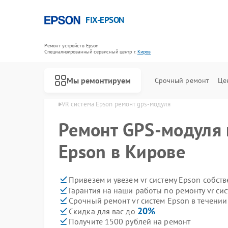
FIX-EPSON
Ремонт устройств Epson
Специализированный cервисный центр г.
Киров
Мы ремонтируем
Срочный ремонт
Це
стем Epson в Кирове
VR система Epson ремонт gps-модуля
Ремонт GPS-модуля 
Epson в Кирове
Привезем и увезем vr систему Epson собст
Гарантия на наши работы по ремонту vr си
Срочный ремонт vr систем Epson в течении
20%
Скидка для вас до
Получите 1500 рублей на ремонт