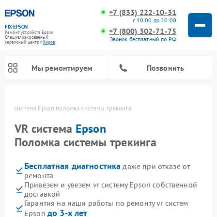
+7 (833) 222-10-31
с 10:00 до 20:00
FIX-EPSON
+7 (800) 302-71-75
Ремонт устройств Epson
Специализированный
Звонок бесплатный по РФ
cервисный центр г.
Киров
Мы ремонтируем
Позвонить
е
VR система Epson поломка системы трекинга
VR система
Epson
Поломка системы трекинга
Бесплатная диагностика
даже при отказе от
ремонта
Привезем и увезем vr систему Epson собственной
доставкой
Гарантия на наши работы по ремонту vr систем
до 3-х лет
Epson