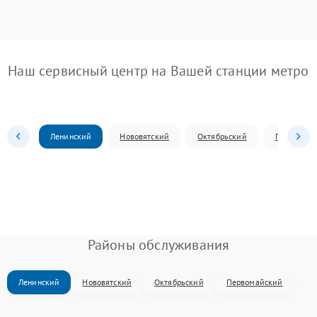
Наш сервисный центр на Вашей станции метро
Ленинский
Нововятский
Октябрьский
Первомай
Районы обслуживания
Ленинский
Нововятский
Октябрьский
Первомайский