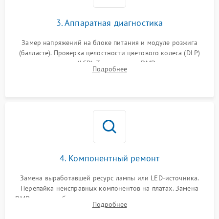
3. Аппаратная диагностика
Замер напряжений на блоке питания и модуле розжига
(балласте). Проверка целостности цветового колеса (DLP)
или поляризаторов (LCD). Тестирование DMD-чипа, датчиков
Подробнее
температуры и оптопар с помощью мультиметра и
осциллографа.
4. Компонентный ремонт
Замена выработавшей ресурс лампы или LED-источника.
Перепайка неисправных компонентов на платах. Замена
DMD-чипа при битых пикселях, установка нового цветового
Подробнее
колеса или восстановление сгоревших поляризационных