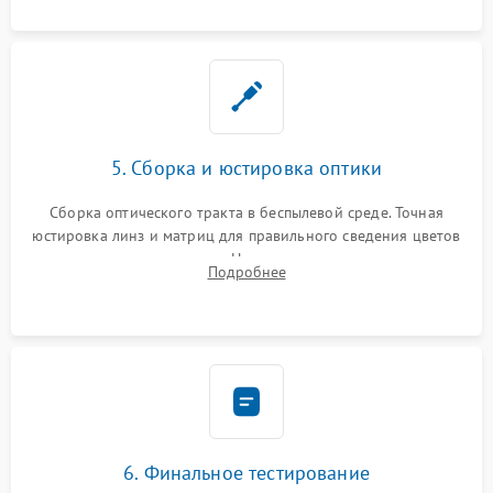
пленок.
5. Сборка и юстировка оптики
Сборка оптического тракта в беспылевой среде. Точная
юстировка линз и матриц для правильного сведения цветов
и устранения размытия. Надежное подключение всех
Подробнее
шлейфов, установка датчиков и закрытие корпуса
устройства.
6. Финальное тестирование