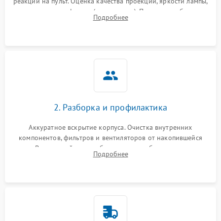
реакции на пульт. Оценка качества проекции, яркости лампы,
наличия артефактов (точки, пятна). Проверка работы
Подробнее
системы охлаждения по уровню шума вентиляторов.
2. Разборка и профилактика
Аккуратное вскрытие корпуса. Очистка внутренних
компонентов, фильтров и вентиляторов от накопившейся
пыли. Визуальный осмотр блока питания, балласта лампы и
Подробнее
материнской платы на наличие прогаров или вздутых
элементов.