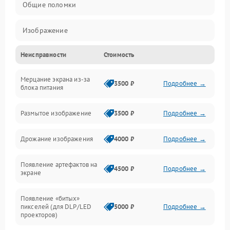
Общие поломки
Изображение
Неисправности
Стоимость
Лампа подсветки
Мерцание экрана из-за
Неисправность управления и интерфейсов
3500 ₽
Подробнее →
блока питания
Прочие неисправности
Размытое изображение
3500 ₽
Подробнее →
Режим работы
Дрожание изображения
4000 ₽
Подробнее →
Неисправность звука
Появление артефактов на
4500 ₽
Подробнее →
экране
Появление «битых»
пикселей (для DLP/LED
5000 ₽
Подробнее →
проекторов)