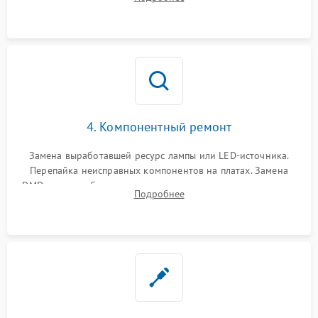
температуры и оптопар с помощью мультиметра и
осциллографа.
4. Компонентный ремонт
Замена выработавшей ресурс лампы или LED-источника.
Перепайка неисправных компонентов на платах. Замена
DMD-чипа при битых пикселях, установка нового цветового
Подробнее
колеса или восстановление сгоревших поляризационных
пленок.