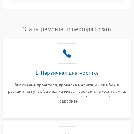
Залипание изображения
4500 ₽
Подробнее →
(image retention)
Нестабильная яркость или
Этапы ремонта проектора Epson
4000 ₽
Подробнее →
контраст
Неравномерная подсветка
4500 ₽
Подробнее →
экрана
Не работает
автоматическая коррекция
3000 ₽
Подробнее →
1. Первичная диагностика
трапеции (Keystone)
Включение проектора, проверка индикации ошибок и
Проблемы с
реакции на пульт. Оценка качества проекции, яркости лампы,
масштабированием
3500 ₽
Подробнее →
наличия артефактов (точки, пятна). Проверка работы
изображения
Подробнее
системы охлаждения по уровню шума вентиляторов.