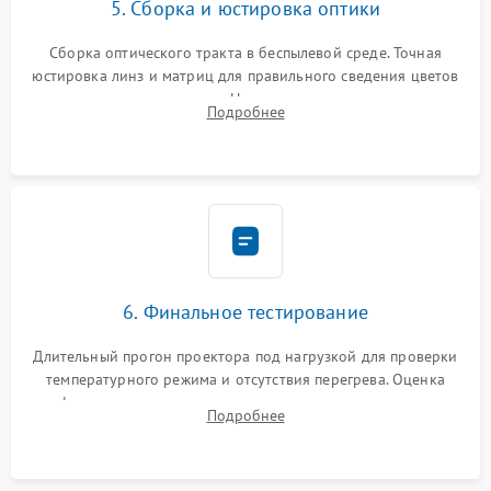
5. Сборка и юстировка оптики
Сборка оптического тракта в беспылевой среде. Точная
юстировка линз и матриц для правильного сведения цветов
и устранения размытия. Надежное подключение всех
Подробнее
шлейфов, установка датчиков и закрытие корпуса
устройства.
6. Финальное тестирование
Длительный прогон проектора под нагрузкой для проверки
температурного режима и отсутствия перегрева. Оценка
фокуса, контрастности и цветопередачи на тестовых
Подробнее
таблицах. Проверка работы всех видеовходов и кнопок
управления.