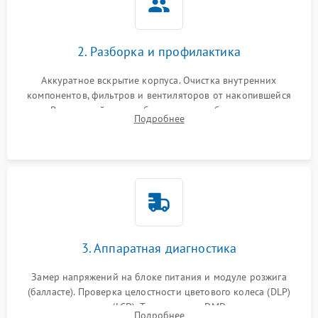
2. Разборка и профилактика
Аккуратное вскрытие корпуса. Очистка внутренних
компонентов, фильтров и вентиляторов от накопившейся
пыли. Визуальный осмотр блока питания, балласта лампы и
Подробнее
материнской платы на наличие прогаров или вздутых
элементов.
3. Аппаратная диагностика
Замер напряжений на блоке питания и модуле розжига
(балласте). Проверка целостности цветового колеса (DLP)
или поляризаторов (LCD). Тестирование DMD-чипа, датчиков
Подробнее