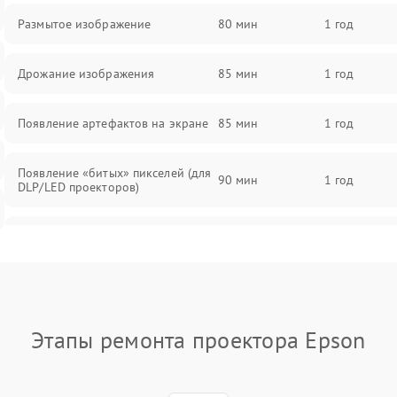
Размытое изображение
80 мин
1 год
Дрожание изображения
85 мин
1 год
Появление артефактов на экране
85 мин
1 год
Появление «битых» пикселей (для
90 мин
1 год
DLP/LED проекторов)
Залипание изображения (image
85 мин
1 год
retention)
Нестабильная яркость или
80 мин
1 год
контраст
Этапы ремонта проектора Epson
Неравномерная подсветка экрана
85 мин
1 год