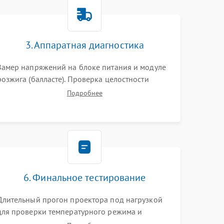
3000 ₽
Подробнее →
3. Аппаратная диагностика
3500 ₽
Подробнее →
Замер напряжений на блоке питания и модуле
розжига (балласте). Проверка целостности
цветового колеса (DLP) или поляризаторов (LCD).
Подробнее
Тестирование DMD-чипа, датчиков температуры
и оптопар с помощью мультиметра и
осциллографа.
6. Финальное тестирование
Длительный прогон проектора под нагрузкой
для проверки температурного режима и
отсутствия перегрева. Оценка фокуса,