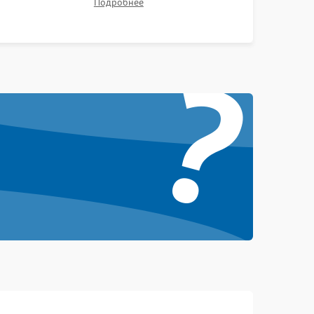
Подробнее
контрастности и цветопередачи на тестовых
таблицах. Проверка работы всех видеовходов и
?
кнопок управления.