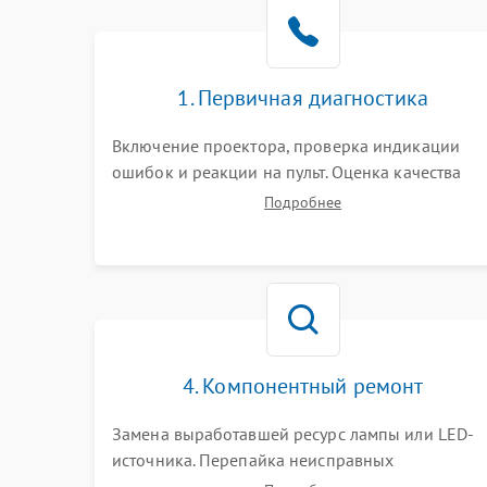
1. Первичная диагностика
Включение проектора, проверка индикации
ошибок и реакции на пульт. Оценка качества
проекции, яркости лампы, наличия артефактов
Подробнее
(точки, пятна). Проверка работы системы
охлаждения по уровню шума вентиляторов.
4. Компонентный ремонт
Замена выработавшей ресурс лампы или LED-
источника. Перепайка неисправных
компонентов на платах. Замена DMD-чипа при