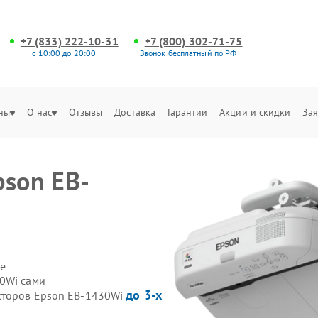
+7 (833) 222-10-31
+7 (800) 302-71-75
с 10:00 до 20:00
Звонок бесплатный по РФ
ны
О нас
Отзывы
Доставка
Гарантии
Акции и скидки
Зая
pson EB-
е
0Wi сами
до 3-х
екторов Epson EB-1430Wi