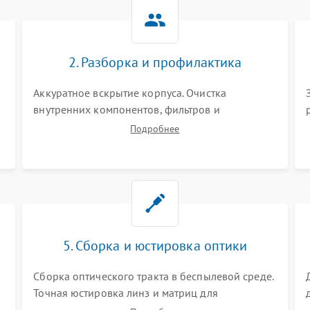
Не работает автоматическая
80 мин
1 год
коррекция трапеции (Keystone)
2. Разборка и профилактика
Проблемы с масштабированием
80 мин
1 год
изображения
Аккуратное вскрытие корпуса. Очистка
внутренних компонентов, фильтров и
вентиляторов от накопившейся пыли.
Подробнее
Визуальный осмотр блока питания, балласта
лампы и материнской платы на наличие
прогаров или вздутых элементов.
5. Сборка и юстировка оптики
Сборка оптического тракта в беспылевой среде.
Точная юстировка линз и матриц для
правильного сведения цветов и устранения