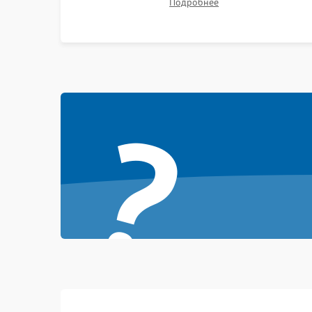
Подробнее
битых пикселях, установка нового цветового
колеса или восстановление сгоревших
поляризационных пленок.
?