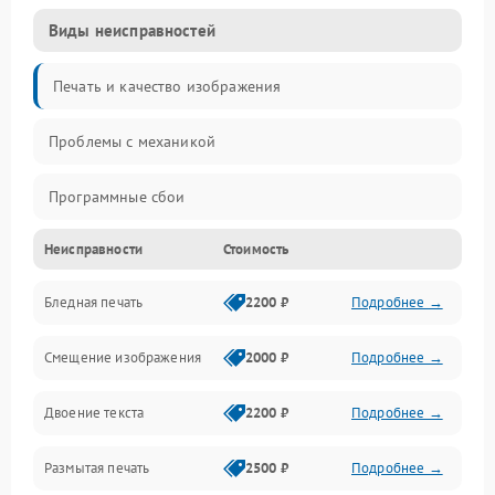
Виды неисправностей
Печать и качество изображения
Проблемы с механикой
Программные сбои
Неисправности
Стоимость
Программные ошибки
Бледная печать
2200 ₽
Подробнее →
Картриджи и расходники
Смещение изображения
2000 ₽
Подробнее →
Механика и узлы
Двоение текста
2200 ₽
Подробнее →
Подключение и интерфейсы
Размытая печать
2500 ₽
Подробнее →
Панель управления и индикация