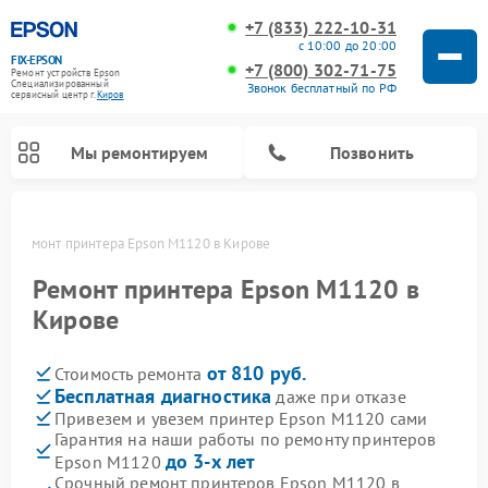
+7 (833) 222-10-31
с 10:00 до 20:00
FIX-EPSON
+7 (800) 302-71-75
Ремонт устройств Epson
Специализированный
Звонок бесплатный по РФ
cервисный центр г.
Киров
Мы ремонтируем
Позвонить
ве
Ремонт принтера Epson M1120 в Кирове
Ремонт принтера Epson M1120 в
Кирове
от 810 руб.
Стоимость ремонта
Бесплатная диагностика
даже при отказе
Привезем и увезем принтер Epson M1120 сами
Гарантия на наши работы по ремонту принтеров
до 3-х лет
Epson M1120
Срочный ремонт принтеров Epson M1120 в