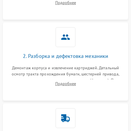
Подробнее
дефектов печати (полосы, фон, пробелы).
2. Разборка и дефектовка механики
Демонтаж корпуса и извлечение картриджей. Детальный
осмотр тракта прохождения бумаги, шестерней привода,
роликов захвата и узла термозакрепления (фьюзера). Поиск
Подробнее
физического износа и повреждений деталей.