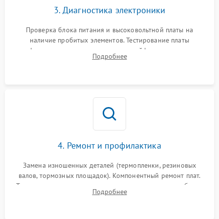
3. Диагностика электроники
Проверка блока питания и высоковольтной платы на
наличие пробитых элементов. Тестирование платы
форматирования, целостности шлейфов, контактов
Подробнее
картриджа и оптопар (датчиков прохождения и наличия
бумаги).
4. Ремонт и профилактика
Замена изношенных деталей (термопленки, резиновых
валов, тормозных площадок). Компонентный ремонт плат.
Тщательная очистка тракта печати, контактов и линз блока
Подробнее
лазера (LSU) от просыпанного тонера и пыли.