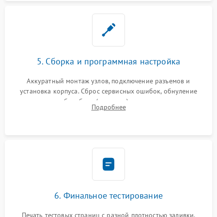
5. Сборка и программная настройка
Аккуратный монтаж узлов, подключение разъемов и
установка корпуса. Сброс сервисных ошибок, обнуление
счетчиков абсорбера (памперса) или узла переноса,
Подробнее
обновление прошивки и программная калибровка аппарата.
6. Финальное тестирование
Печать тестовых страниц с разной плотностью заливки.