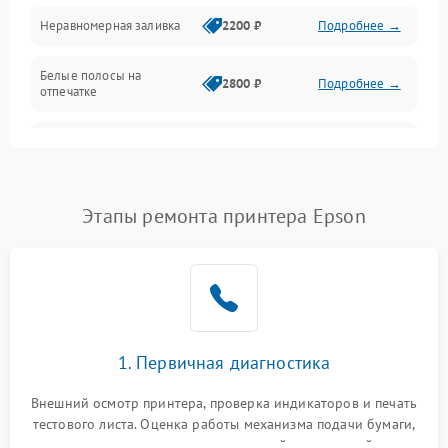
Неравномерная заливка
2200 ₽
Подробнее →
Режим работы
Белые полосы на
Питание и запуск
2800 ₽
Подробнее →
отпечатке
Изображение
Чёрный фон на листе
3000 ₽
Подробнее →
Перекос изображения
2000 ₽
Подробнее →
Этапы ремонта принтера Epson
1. Первичная диагностика
Внешний осмотр принтера, проверка индикаторов и печать
тестового листа. Оценка работы механизма подачи бумаги,
выявление посторонних шумов, замятий и первичный анализ