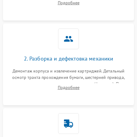
Подробнее
дефектов печати (полосы, фон, пробелы).
2. Разборка и дефектовка механики
Демонтаж корпуса и извлечение картриджей. Детальный
осмотр тракта прохождения бумаги, шестерней привода,
роликов захвата и узла термозакрепления (фьюзера). Поиск
Подробнее
физического износа и повреждений деталей.