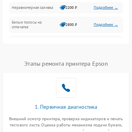
Неравномерная заливка
2200 ₽
Подробнее →
Режим работы
Белые полосы на
Питание и запуск
2800 ₽
Подробнее →
отпечатке
Изображение
Чёрный фон на листе
3000 ₽
Подробнее →
Перекос изображения
2000 ₽
Подробнее →
Этапы ремонта принтера Epson
1. Первичная диагностика
Внешний осмотр принтера, проверка индикаторов и печать
тестового листа. Оценка работы механизма подачи бумаги,
выявление посторонних шумов, замятий и первичный анализ