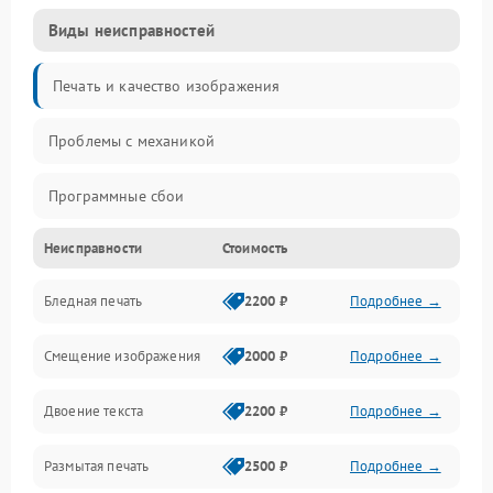
Виды неисправностей
Печать и качество изображения
Проблемы с механикой
Программные сбои
Неисправности
Стоимость
Программные ошибки
Бледная печать
2200 ₽
Подробнее →
Картриджи и расходники
Смещение изображения
2000 ₽
Подробнее →
Механика и узлы
Двоение текста
2200 ₽
Подробнее →
Подключение и интерфейсы
Размытая печать
2500 ₽
Подробнее →
Панель управления и индикация