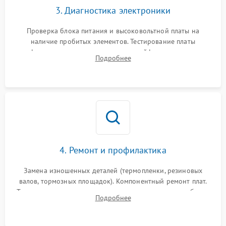
3. Диагностика электроники
Проверка блока питания и высоковольтной платы на
наличие пробитых элементов. Тестирование платы
форматирования, целостности шлейфов, контактов
Подробнее
картриджа и оптопар (датчиков прохождения и наличия
бумаги).
4. Ремонт и профилактика
Замена изношенных деталей (термопленки, резиновых
валов, тормозных площадок). Компонентный ремонт плат.
Тщательная очистка тракта печати, контактов и линз блока
Подробнее
лазера (LSU) от просыпанного тонера и пыли.