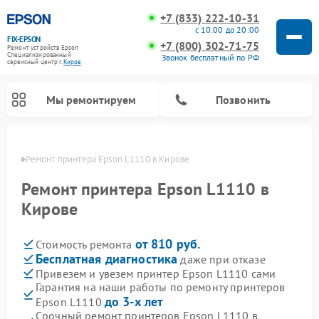
+7 (833) 222-10-31
с 10:00 до 20:00
FIX-EPSON
+7 (800) 302-71-75
Ремонт устройств Epson
Специализированный
Звонок бесплатный по РФ
cервисный центр г.
Киров
Мы ремонтируем
Позвонить
ирове
Ремонт принтера Epson L1110 в Кирове
Ремонт принтера Epson L1110 в
Кирове
от 810 руб.
Стоимость ремонта
Бесплатная диагностика
даже при отказе
Привезем и увезем принтер Epson L1110 сами
Гарантия на наши работы по ремонту принтеров
до 3-х лет
Epson L1110
Срочный ремонт принтеров Epson L1110 в