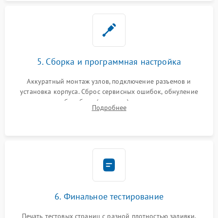
5. Сборка и программная настройка
Аккуратный монтаж узлов, подключение разъемов и
установка корпуса. Сброс сервисных ошибок, обнуление
счетчиков абсорбера (памперса) или узла переноса,
Подробнее
обновление прошивки и программная калибровка аппарата.
6. Финальное тестирование
Печать тестовых страниц с разной плотностью заливки.