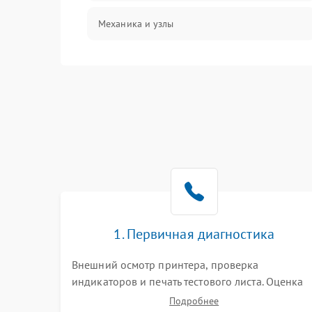
Механика и узлы
Подключение и интерфейсы
Панель управления и индикация
Режим работы
Питание и запуск
Изображение
1. Первичная диагностика
Внешний осмотр принтера, проверка
индикаторов и печать тестового листа. Оценка
работы механизма подачи бумаги, выявление
Подробнее