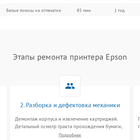
Белые полосы на отпечатке
85 мин
1 год
Чёрный фон на листе
85 мин
1 год
Перекос изображения
80 мин
1 год
Этапы ремонта принтера Epson
2. Разборка и дефектовка механики
Демонтаж корпуса и извлечение картриджей.
Детальный осмотр тракта прохождения бумаги,
шестерней привода, роликов захвата и узла
Подробнее