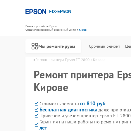
FIX-EPSON
Ремонт устройств Epson
Специализированный cервисный центр г.
Киров
Мы ремонтируем
Срочный ремонт
Це
еров Epson в Кирове
Ремонт принтера Epson ET-2800 в Кирове
Ремонт принтера Ep
Кирове
от 810 руб.
Стоимость ремонта
Бесплатная диагностика
даже при отказ
Привезем и увезем принтер Epson ET-2800
Гарантия на наши работы по ремонту прин
лет