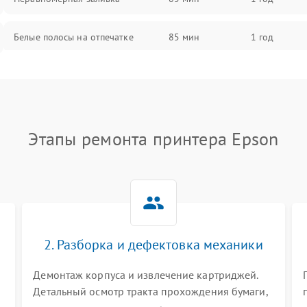
Белые полосы на отпечатке
85 мин
1 год
Чёрный фон на листе
85 мин
1 год
Перекос изображения
80 мин
1 год
Этапы ремонта принтера Epson
2. Разборка и дефектовка механики
Демонтаж корпуса и извлечение картриджей.
Детальный осмотр тракта прохождения бумаги,