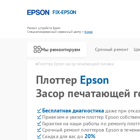
FIX-EPSON
Ремонт устройств Epson
Специализированный cервисный центр г.
Киров
Мы ремонтируем
Срочный ремонт
Це
еров Epson в Кирове
Плоттер Epson засор печатающей головки
Плоттер
Epson
Засор печатающей г
Бесплатная диагностика
даже при отказ
Привезем и увезем плоттер Epson собстве
Гарантия на наши работы по ремонту плот
Срочный ремонт плоттеров Epson в течени
20%
Скидка для вас до