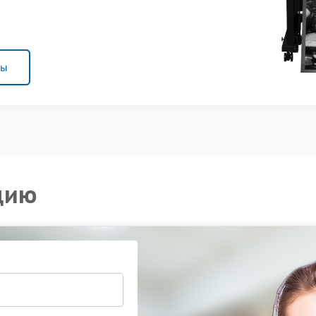
ны
цию