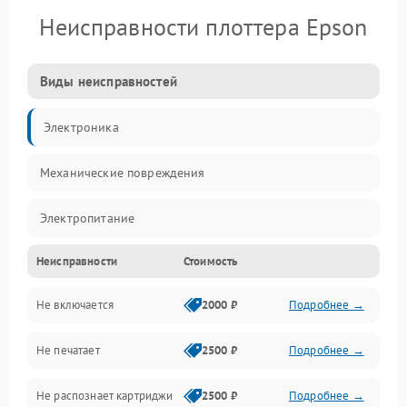
Неисправности плоттера Epson
Виды неисправностей
Электроника
Механические повреждения
Электропитание
Неисправности
Стоимость
Работа системы
Не включается
2000 ₽
Подробнее →
Механика
Не печатает
2500 ₽
Подробнее →
Оптика
Не распознает картриджи
2500 ₽
Подробнее →
Программное обеспечение