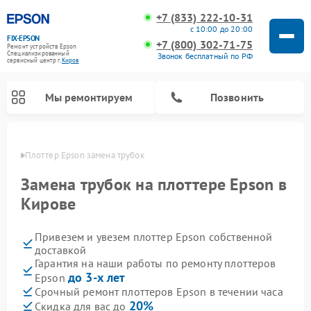
+7 (833) 222-10-31
с 10:00 до 20:00
FIX-EPSON
+7 (800) 302-71-75
Ремонт устройств Epson
Специализированный
Звонок бесплатный по РФ
cервисный центр г.
Киров
Мы ремонтируем
Позвонить
ирове
Плоттер Epson замена трубок
Замена трубок на плоттере Epson в
Кирове
Привезем и увезем плоттер Epson собственной
доставкой
Гарантия на наши работы по ремонту плоттеров
до 3-х лет
Epson
Срочный ремонт плоттеров Epson в течении часа
20%
Скидка для вас до