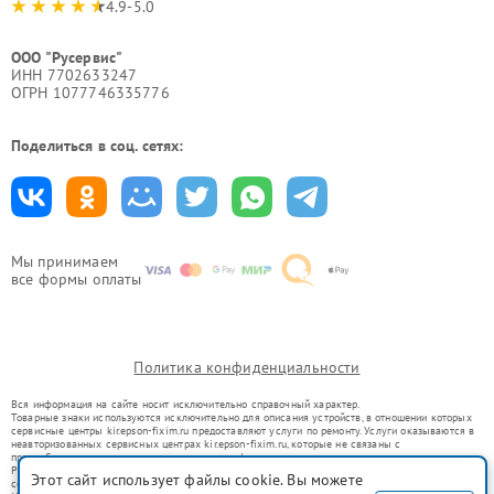
4.9-5.0
ООО "Русервис"
ИНН 7702633247
ОГРН 1077746335776
Поделиться в соц. сетях:
Мы принимаем
все формы оплаты
Политика конфиденциальности
Вся информация на сайте носит исключительно справочный характер.
Товарные знаки используются исключительно для описания устройств, в отношении которых
сервисные центры kir.epson-fixim.ru предоставляют услуги по ремонту. Услуги оказываются в
неавторизованных сервисных центрах kir.epson-fixim.ru, которые не связаны с
правообладателями товарных знаков или их официальными представителями.
Ремонт осуществляется для устройств, уже введенных в гражданский оборот в соответствии
Этот сайт использует файлы cookie. Вы можете
со статьей 1487 ГК РФ.