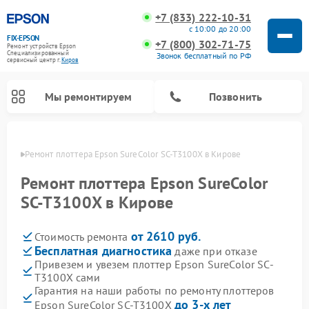
+7 (833) 222-10-31
с 10:00 до 20:00
FIX-EPSON
+7 (800) 302-71-75
Ремонт устройств Epson
Специализированный
Звонок бесплатный по РФ
cервисный центр г.
Киров
Мы ремонтируем
Позвонить
ирове
Ремонт плоттера Epson SureColor SC-T3100X в Кирове
Ремонт плоттера Epson SureColor
SC-T3100X в Кирове
от 2610 руб.
Стоимость ремонта
Бесплатная диагностика
даже при отказе
Привезем и увезем плоттер Epson SureColor SC-
T3100X сами
Гарантия на наши работы по ремонту плоттеров
до 3-х лет
Epson SureColor SC-T3100X