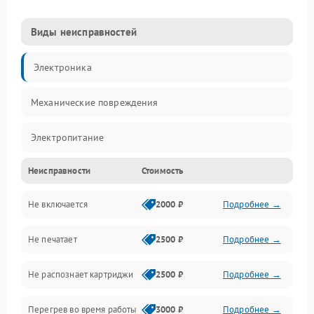
Виды неисправностей
Электроника
Механические повреждения
Электропитание
Неисправности
Стоимость
Работа системы
Не включается
2000 ₽
Подробнее →
Механика
Не печатает
2500 ₽
Подробнее →
Оптика
Не распознает картриджи
2500 ₽
Подробнее →
Программное обеспечение
Перегрев во время работы
3000 ₽
Подробнее →
Корпус/Герметичность