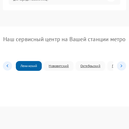
Наш сервисный центр на Вашей станции метро
Ленинский
Нововятский
Октябрьский
Первомай