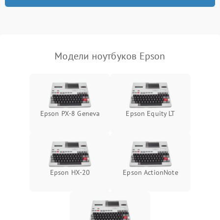
неисправности кулера
Выход из строя SSD или
HDD: медленная загрузка,
3000 ₽
Подробнее →
ошибки чтения,
пропадание диска
Модели ноутбуков Epson
Неисправность
оперативной памяти:
2000 ₽
Подробнее →
вылеты приложений,
синие экраны
Epson PX-8 Geneva
Epson Equity LT
Проблемы Wi‑Fi или
2500 ₽
Подробнее →
Bluetooth модулей
Epson HX-20
Epson ActionNote