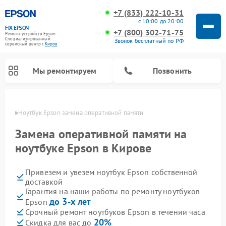
+7 (833) 222-10-31
с 10:00 до 20:00
FIX-EPSON
+7 (800) 302-71-75
Ремонт устройств Epson
Специализированный
Звонок бесплатный по РФ
cервисный центр г.
Киров
Мы ремонтируем
Позвонить
ирове
Ноутбук Epson замена оперативной памяти
Замена оперативной памяти на
ноутбуке Epson в Кирове
Привезем и увезем ноутбук Epson собственной
доставкой
Гарантия на наши работы по ремонту ноутбуков
до 3-х лет
Epson
Срочный ремонт ноутбуков Epson в течении часа
20%
Скидка для вас до