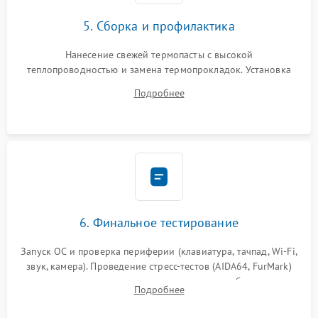
5. Сборка и профилактика
Нанесение свежей термопасты с высокой
теплопроводностью и замена термопрокладок. Установка
системы охлаждения, подключение всех внутренних
Подробнее
шлейфов, модулей памяти и накопителей. Предварительная
сборка корпуса.
6. Финальное тестирование
Запуск ОС и проверка периферии (клавиатура, тачпад, Wi-Fi,
звук, камера). Проведение стресс-тестов (AIDA64, FurMark)
для контроля температурного режима и стабильности
Подробнее
системы под пиковой нагрузкой.