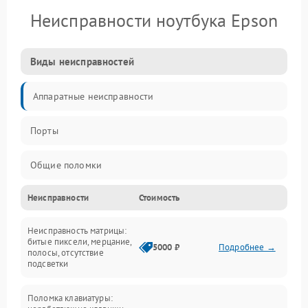
Неисправности ноутбука Epson
Виды неисправностей
Аппаратные неисправности
Порты
Общие поломки
Неисправности
Стоимость
Устройства
Неисправность матрицы:
Программные ошибки
битые пиксели, мерцание,
5000 ₽
Подробнее →
полосы, отсутствие
подсветки
Электрические и системные сбои
Поломка клавиатуры:
Интерфейсные проблемы