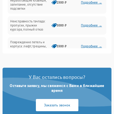
неработающие клавиши,
2500 ₽
Подробнее →
залипание, отсутствие
подсветки
Батарея
Неисправность тачпада:
Сеть и интернет
пропуски, прыжки
3000 ₽
Подробнее →
курсора, полный отказ
Система охлаждения
Повреждение петель и
корпуса: люфт, трещины,
3500 ₽
Подробнее →
деформация
Проблемы аккумулятора:
быстрая разрядка,
2500 ₽
Подробнее →
невозможность зарядки,
вздутие
У Вас остались вопросы?
Оставьте заявку, мы свяжемся с Вами в ближайшее
Неисправность зарядного
время
устройства или разъёма
2000 ₽
Подробнее →
питания
Заказать звонок
Перегрев из‑за пыли,
износа термопасты или
2500 ₽
Подробнее →