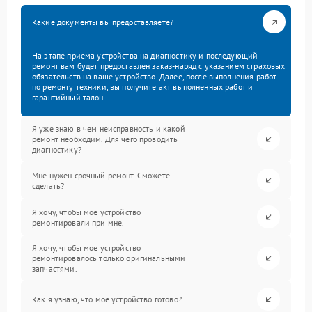
Какие документы вы предоставляете?
На этапе приема устройства на диагностику и последующий
ремонт вам будет предоставлен заказ-наряд с указанием страховых
обязательств на ваше устройство. Далее, после выполнения работ
по ремонту техники, вы получите акт выполненных работ и
гарантийный талон.
Я уже знаю в чем неисправность и какой
ремонт необходим. Для чего проводить
диагностику?
Мне нужен срочный ремонт. Сможете
сделать?
Я хочу, чтобы мое устройство
ремонтировали при мне.
Я хочу, чтобы мое устройство
ремонтировалось только оригинальными
запчастями.
Как я узнаю, что мое устройство готово?