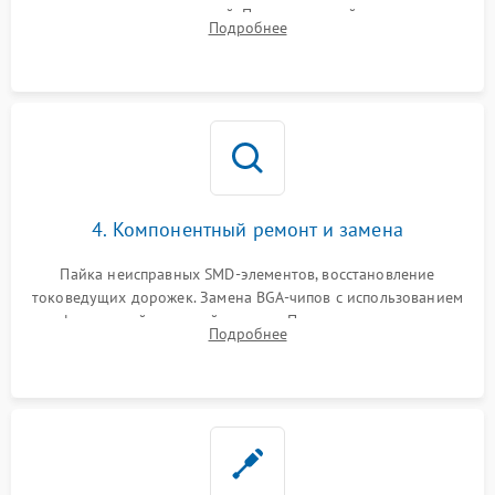
дежурных напряжений. Проверка цепей питания,
Подробнее
мультиконтроллера, процессора и видеочипа.
4. Компонентный ремонт и замена
Пайка неисправных SMD-элементов, восстановление
токоведущих дорожек. Замена BGA-чипов с использованием
инфракрасной паяльной станции. Прошивка микросхемы
Подробнее
BIOS или замена поврежденных портов USB