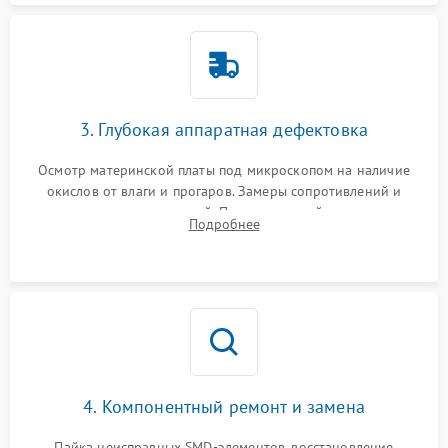
3. Глубокая аппаратная дефектовка
Осмотр материнской платы под микроскопом на наличие
окислов от влаги и прогаров. Замеры сопротивлений и
дежурных напряжений. Проверка цепей питания,
Подробнее
мультиконтроллера, процессора и видеочипа.
4. Компонентный ремонт и замена
Пайка неисправных SMD-элементов, восстановление