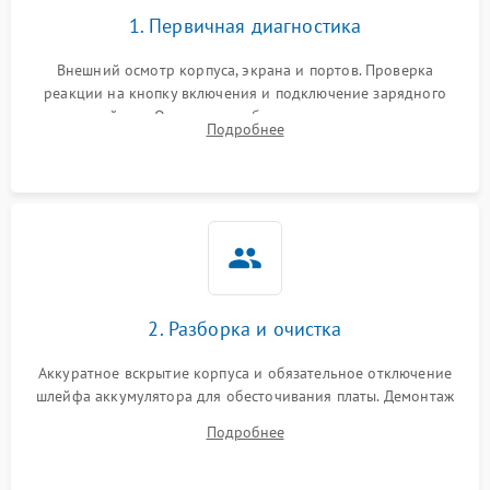
1. Первичная диагностика
Внешний осмотр корпуса, экрана и портов. Проверка
реакции на кнопку включения и подключение зарядного
устройства. Оценка потребления тока с помощью
Подробнее
лабораторного блока питания для локализации проблемы.
2. Разборка и очистка
Аккуратное вскрытие корпуса и обязательное отключение
шлейфа аккумулятора для обесточивания платы. Демонтаж
системы охлаждения, очистка кулера от пыли и удаление
Подробнее
высохшей термопасты с кристаллов чипов.