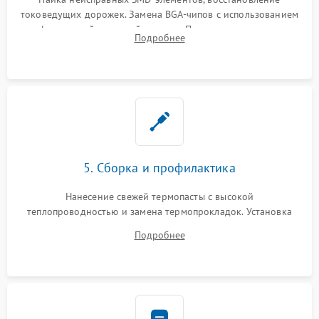
токоведущих дорожек. Замена BGA-чипов с использованием
инфракрасной паяльной станции. Прошивка микросхемы
Подробнее
BIOS или замена поврежденных портов USB
5. Сборка и профилактика
Нанесение свежей термопасты с высокой
теплопроводностью и замена термопрокладок. Установка
системы охлаждения, подключение всех внутренних
Подробнее
шлейфов, модулей памяти и накопителей. Предварительная
сборка корпуса.