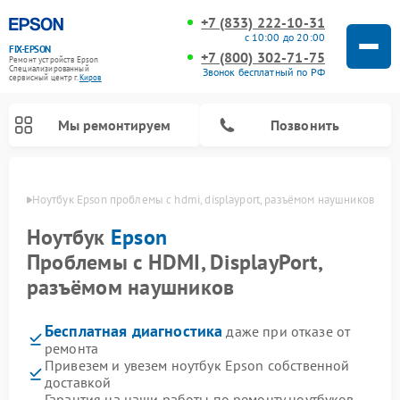
+7 (833) 222-10-31
с 10:00 до 20:00
FIX-EPSON
+7 (800) 302-71-75
Ремонт устройств Epson
Специализированный
Звонок бесплатный по РФ
cервисный центр г.
Киров
Мы ремонтируем
Позвонить
ирове
Ноутбук Epson проблемы с hdmi, displayport, разъёмом наушников
Ноутбук
Epson
Проблемы с HDMI, DisplayPort,
разъёмом наушников
Бесплатная диагностика
даже при отказе от
ремонта
Привезем и увезем ноутбук Epson собственной
доставкой
Гарантия на наши работы по ремонту ноутбуков