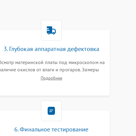
3. Глубокая аппаратная дефектовка
Осмотр материнской платы под микроскопом на
наличие окислов от влаги и прогаров. Замеры
сопротивлений и дежурных напряжений.
Подробнее
Проверка цепей питания, мультиконтроллера,
процессора и видеочипа.
6. Финальное тестирование