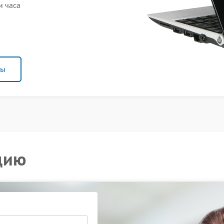
и часа
ны
цию