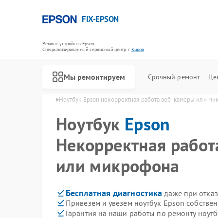
FIX-EPSON
Ремонт устройств Epson
Специализированный cервисный центр г.
Киров
Мы ремонтируем
Срочный ремонт
Це
уков Epson в Кирове
Ноутбук Epson некорректная работа веб‑камеры или ми
Ноутбук
Epson
Некорректная работ
или микрофона
Бесплатная диагностика
даже при отказ
Привезем и увезем ноутбук Epson собстве
Гарантия на наши работы по ремонту ноут