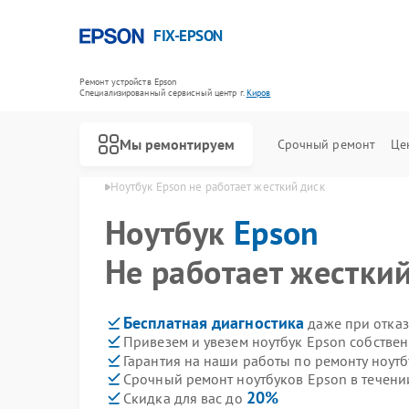
FIX-EPSON
Ремонт устройств Epson
Специализированный cервисный центр г.
Киров
Мы ремонтируем
Срочный ремонт
Це
уков Epson в Кирове
Ноутбук Epson не работает жесткий диск
Ноутбук
Epson
Не работает жестки
Бесплатная диагностика
даже при отказ
Привезем и увезем ноутбук Epson собстве
Гарантия на наши работы по ремонту ноут
Срочный ремонт ноутбуков Epson в течени
20%
Скидка для вас до