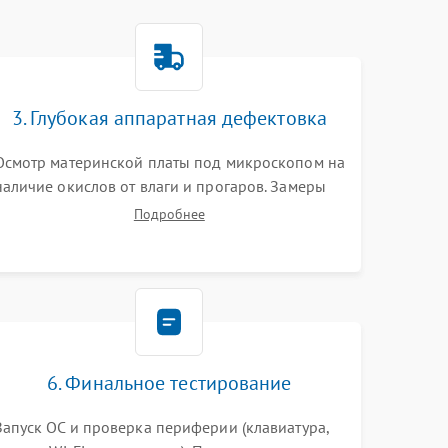
3. Глубокая аппаратная дефектовка
Осмотр материнской платы под микроскопом на
наличие окислов от влаги и прогаров. Замеры
сопротивлений и дежурных напряжений.
Подробнее
Проверка цепей питания, мультиконтроллера,
процессора и видеочипа.
6. Финальное тестирование
Запуск ОС и проверка периферии (клавиатура,