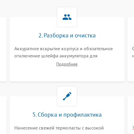
2. Разборка и очистка
Аккуратное вскрытие корпуса и обязательное
отключение шлейфа аккумулятора для
обесточивания платы. Демонтаж системы
Подробнее
охлаждения, очистка кулера от пыли и удаление
высохшей термопасты с кристаллов чипов.
5. Сборка и профилактика
Нанесение свежей термопасты с высокой