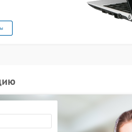
ны
цию