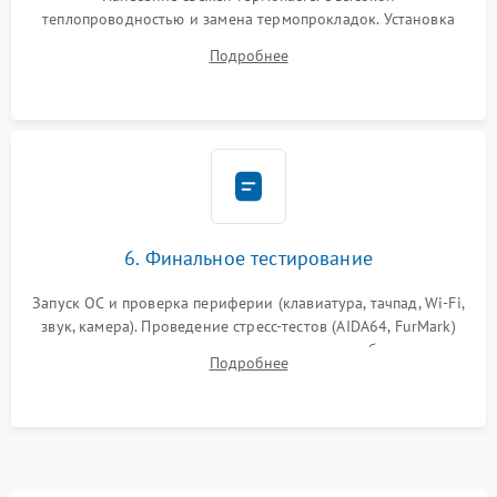
теплопроводностью и замена термопрокладок. Установка
системы охлаждения, подключение всех внутренних
Подробнее
шлейфов, модулей памяти и накопителей. Предварительная
сборка корпуса.
6. Финальное тестирование
Запуск ОС и проверка периферии (клавиатура, тачпад, Wi-Fi,
звук, камера). Проведение стресс-тестов (AIDA64, FurMark)
для контроля температурного режима и стабильности
Подробнее
системы под пиковой нагрузкой.