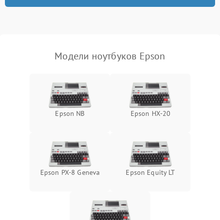
неисправности кулера
Выход из строя SSD или
HDD: медленная загрузка,
3000 ₽
Подробнее →
ошибки чтения,
пропадание диска
Модели ноутбуков Epson
Неисправность
оперативной памяти:
2000 ₽
Подробнее →
вылеты приложений,
синие экраны
Epson NB
Epson HX-20
Проблемы Wi‑Fi или
2500 ₽
Подробнее →
Bluetooth модулей
Epson PX-8 Geneva
Epson Equity LT