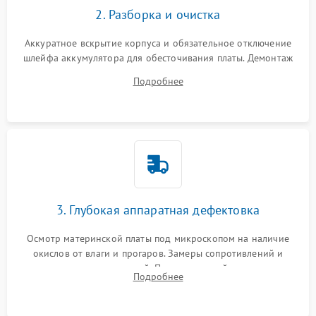
2. Разборка и очистка
Аккуратное вскрытие корпуса и обязательное отключение
шлейфа аккумулятора для обесточивания платы. Демонтаж
системы охлаждения, очистка кулера от пыли и удаление
Подробнее
высохшей термопасты с кристаллов чипов.
3. Глубокая аппаратная дефектовка
Осмотр материнской платы под микроскопом на наличие
окислов от влаги и прогаров. Замеры сопротивлений и
дежурных напряжений. Проверка цепей питания,
Подробнее
мультиконтроллера, процессора и видеочипа.