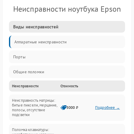
Неисправности ноутбука Epson
Виды неисправностей
Аппаратные неисправности
Порты
Общие поломки
Неисправности
Стоимость
Устройства
Неисправность матрицы:
Программные ошибки
битые пиксели, мерцание,
5000 ₽
Подробнее →
полосы, отсутствие
подсветки
Электрические и системные сбои
Поломка клавиатуры:
Интерфейсные проблемы