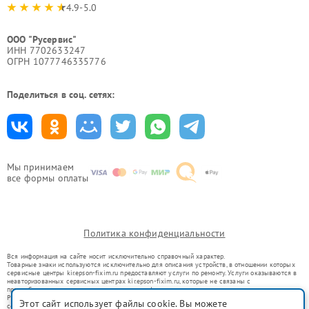
4.9-5.0
ООО "Русервис"
ИНН 7702633247
ОГРН 1077746335776
Поделиться в соц. сетях:
Мы принимаем
все формы оплаты
Политика конфиденциальности
Вся информация на сайте носит исключительно справочный характер.
Товарные знаки используются исключительно для описания устройств, в отношении которых
сервисные центры kir.epson-fixim.ru предоставляют услуги по ремонту. Услуги оказываются в
неавторизованных сервисных центрах kir.epson-fixim.ru, которые не связаны с
правообладателями товарных знаков или их официальными представителями.
Ремонт осуществляется для устройств, уже введенных в гражданский оборот в соответствии
Этот сайт использует файлы cookie. Вы можете
со статьей 1487 ГК РФ.