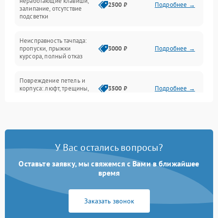
неработающие клавиши,
2500 ₽
Подробнее →
залипание, отсутствие
подсветки
Батарея
Неисправность тачпада:
Сеть и интернет
пропуски, прыжки
3000 ₽
Подробнее →
курсора, полный отказ
Система охлаждения
Повреждение петель и
корпуса: люфт, трещины,
3500 ₽
Подробнее →
деформация
Проблемы аккумулятора:
быстрая разрядка,
2500 ₽
Подробнее →
невозможность зарядки,
вздутие
У Вас остались вопросы?
Оставьте заявку, мы свяжемся с Вами в ближайшее
Неисправность зарядного
время
устройства или разъёма
2000 ₽
Подробнее →
питания
Заказать звонок
Перегрев из‑за пыли,
износа термопасты или
2500 ₽
Подробнее →