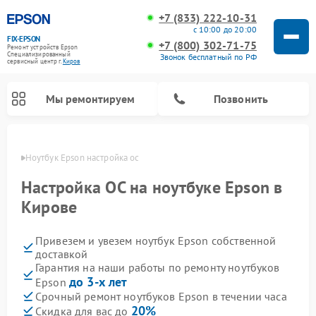
+7 (833) 222-10-31
с 10:00 до 20:00
FIX-EPSON
+7 (800) 302-71-75
Ремонт устройств Epson
Специализированный
Звонок бесплатный по РФ
cервисный центр г.
Киров
Мы ремонтируем
Позвонить
ирове
Ноутбук Epson настройка ос
Настройка ОС на ноутбуке Epson в
Кирове
Привезем и увезем ноутбук Epson собственной
доставкой
Гарантия на наши работы по ремонту ноутбуков
до 3-х лет
Epson
Срочный ремонт ноутбуков Epson в течении часа
20%
Скидка для вас до