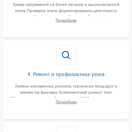
Замер напряжений на блоке питания и высоковольтной
плате. Проверка платы форматирования, целостности
плоских шлейфов сканера и работоспособности флажков и
Подробнее
оптопар (датчиков прохождения бумаги).
4. Ремонт и профилактика узлов
Замена изношенных роликов, тормозных площадок и
элементов фьюзера. Компонентный ремонт плат.
Обязательная очистка блока лазера (LSU), зеркал и тракта
Подробнее
печати от просыпанного тонера и бумажной пыли.