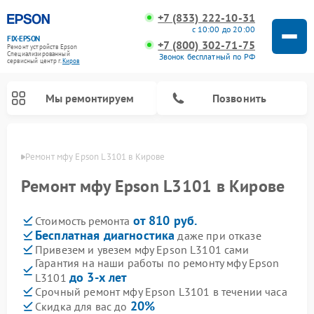
+7 (833) 222-10-31
с 10:00 до 20:00
FIX-EPSON
+7 (800) 302-71-75
Ремонт устройств Epson
Специализированный
Звонок бесплатный по РФ
cервисный центр г.
Киров
Мы ремонтируем
Позвонить
ирове
Ремонт мфу Epson L3101 в Кирове
Ремонт мфу Epson L3101 в Кирове
от 810 руб.
Стоимость ремонта
Бесплатная диагностика
даже при отказе
Привезем и увезем мфу Epson L3101 сами
Гарантия на наши работы по ремонту мфу Epson
до 3-х лет
L3101
Срочный ремонт мфу Epson L3101 в течении часа
20%
Скидка для вас до