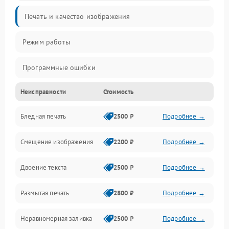
Печать и качество изображения
Режим работы
Программные ошибки
Неисправности
Стоимость
Картриджи и расходники
Бледная печать
2500 ₽
Подробнее →
Сканер и копирование
Смещение изображения
2200 ₽
Подробнее →
Механика и узлы
Двоение текста
2500 ₽
Подробнее →
Программные сбои
Размытая печать
2800 ₽
Подробнее →
Подключение и интерфейсы
Неравномерная заливка
2500 ₽
Подробнее →
Дисплей и органы управления