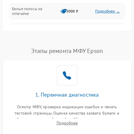
Белые полосы на
Изображение
3000 ₽
Подробнее →
отпечатке
Проблемы с механикой
Чёрный фон на листе
3500 ₽
Подробнее →
Питание и запуск
Этапы ремонта МФУ Epson
1. Первичная диагностика
Осмотр МФУ, проверка индикации ошибок и печать
тестовой страницы. Оценка качества захвата бумаги и
работы сканирующей линейки. Сбор данных о замятиях,
Подробнее
дефектах изображения или посторонних шумах при работе.