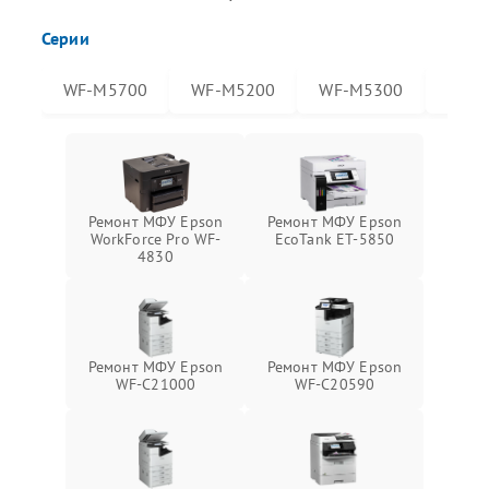
Серии
WF-M5700
WF-M5200
WF-M5300
WF-
Ремонт МФУ Epson
Ремонт МФУ Epson
WorkForce Pro WF-
EcoTank ET-5850
4830
Ремонт МФУ Epson
Ремонт МФУ Epson
WF-C21000
WF-C20590