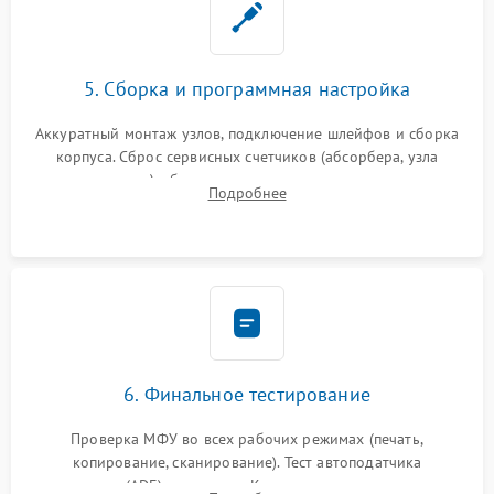
5. Сборка и программная настройка
Аккуратный монтаж узлов, подключение шлейфов и сборка
корпуса. Сброс сервисных счетчиков (абсорбера, узла
закрепления), обновление прошивки и программная
Подробнее
калибровка цветопередачи и позиционирования сканера.
6. Финальное тестирование
Проверка МФУ во всех рабочих режимах (печать,
копирование, сканирование). Тест автоподатчика
документов (ADF) и дуплекса. Контроль качества отпечатка