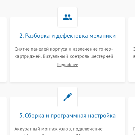
2. Разборка и дефектовка механики
Снятие панелей корпуса и извлечение тонер-
картриджей. Визуальный контроль шестерней
.
редуктора, роликов захвата, термопленки и
Подробнее
прижимного вала в печи (фьюзере). Проверка
оптики сканера на загрязнения.
5. Сборка и программная настройка
Аккуратный монтаж узлов, подключение