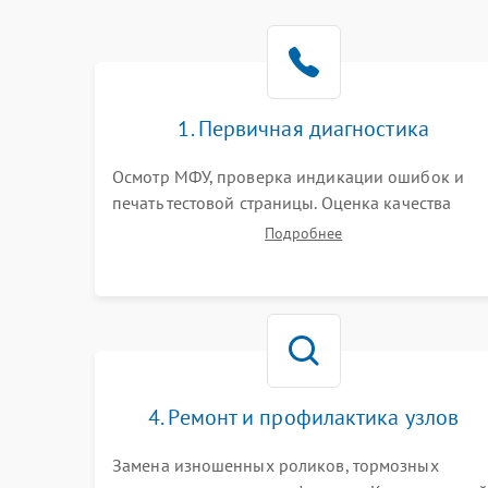
1. Первичная диагностика
Осмотр МФУ, проверка индикации ошибок и
печать тестовой страницы. Оценка качества
захвата бумаги и работы сканирующей линейки
Подробнее
Сбор данных о замятиях, дефектах
изображения или посторонних шумах при
работе.
4. Ремонт и профилактика узлов
Замена изношенных роликов, тормозных