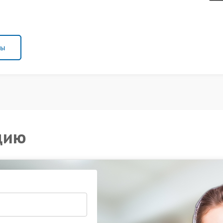
ны
цию