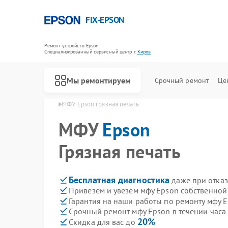
FIX-EPSON
Ремонт устройств Epson
Специализированный cервисный центр г.
Киров
Мы ремонтируем
Срочный ремонт
Це
 мфу Epson в Кирове
МФУ Epson грязная печать
МФУ
Epson
Грязная печать
Бесплатная диагностика
даже при отказ
Привезем и увезем мфу Epson собственной
Гарантия на наши работы по ремонту мфу 
Срочный ремонт мфу Epson в течении часа
20%
Скидка для вас до