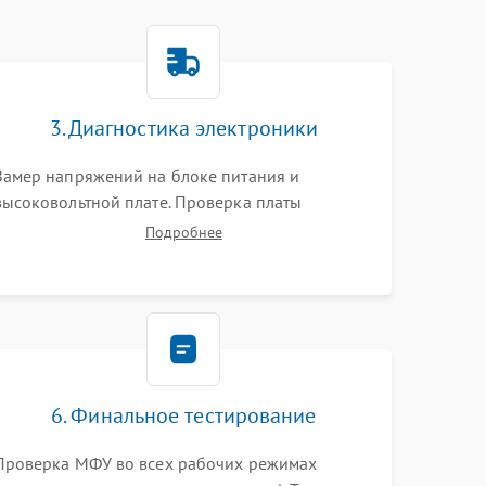
3. Диагностика электроники
Замер напряжений на блоке питания и
высоковольтной плате. Проверка платы
форматирования, целостности плоских шлейфов
Подробнее
сканера и работоспособности флажков и
оптопар (датчиков прохождения бумаги).
6. Финальное тестирование
Проверка МФУ во всех рабочих режимах